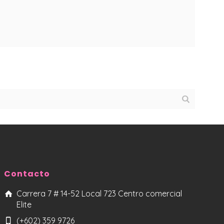
Contacto
Carrera 7 # 14-52 Local 723 Centro comercial
Elite
(+602) 359 9726