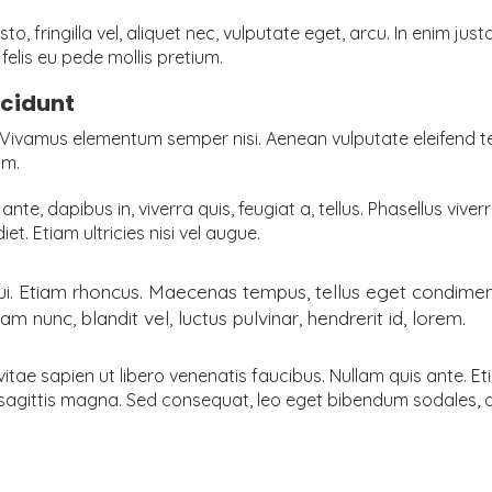
o, fringilla vel, aliquet nec, vulputate eget, arcu. In enim just
felis eu pede mollis pretium.
ncidunt
Vivamus elementum semper nisi. Aenean vulputate eleifend tell
im.
nte, dapibus in, viverra quis, feugiat a, tellus. Phasellus vive
t. Etiam ultricies nisi vel augue.
 dui. Etiam rhoncus. Maecenas tempus, tellus eget condim
unc, blandit vel, luctus pulvinar, hendrerit id, lorem.
ae sapien ut libero venenatis faucibus. Nullam quis ante. Eti
s sagittis magna. Sed consequat, leo eget bibendum sodales, a