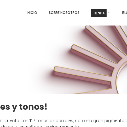
INICIO
SOBRE NOSOTROS
BL
es y tonos!
l cuenta con 117 tonos disponibles, con una gran pigmentaci
ón de de tu esmaltado semipermanente.